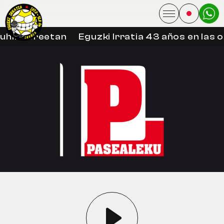
uhin libreetan
Eguzki Irratia 43 años en las 