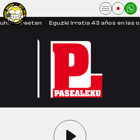
uhin libreetan
Eguzki Irratia 43 años en las 