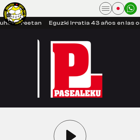
uhin libreetan
Eguzki Irratia 43 años en las 