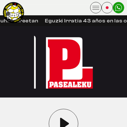
uhin libreetan
Eguzki Irratia 43 años en las 