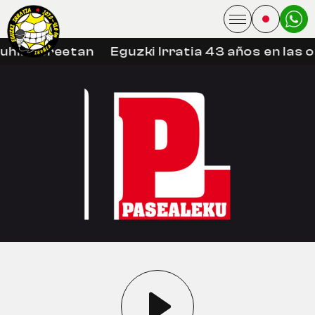
uhin libreetan
Eguzki Irratia 43 años en las 