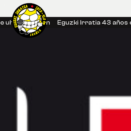
 uhin libreetan
Eguzki Irratia 43 años e