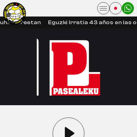
uhin libreetan
Eguzki Irratia 43 años en las 