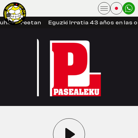
uhin libreetan
Eguzki Irratia 43 años en las 